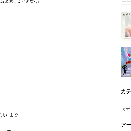
意は必要ございません。
カ
日（火）まで
ア