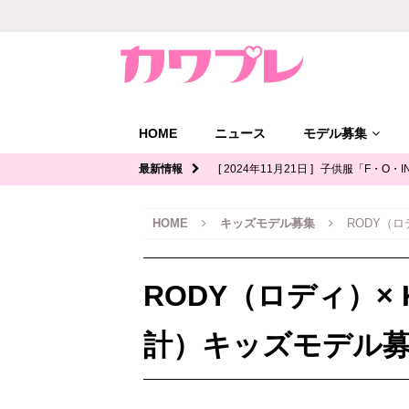
HOME
ニュース
モデル募集
最新情報
[ 2024年11月21日 ]
子供服「F・O・I
ル募集｜関西
キッズモデル募集
HOME
キッズモデル募集
RODY（ロ
[ 2024年11月12日 ]
ジュニアブランド
デル募集
RODY（ロディ）× 
[ 2024年11月11日 ]
写真館「YOUS
ル募集
計）キッズモデル
[ 2024年11月8日 ]
「イオンモール多
ッズモデル募集