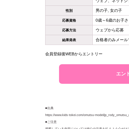
ウェブ、ネットシ
男の子, 女の子
性別
0歳～6歳のお子さ
応募資格
ウェブから応募
応募方法
合格者のみメール
結果発表
会員登録後WEBからエントリー
エン
■出典
https://www.kids-tokei.com/omutsu-model/jp_rody_omutsu_
■ご注意
掲載している内容については細心の注意を払うよう心がけ