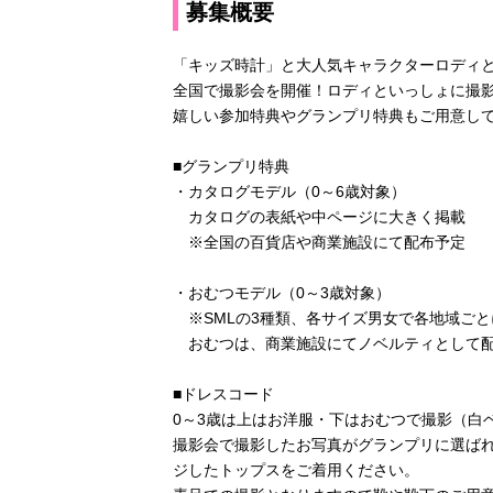
募集概要
「キッズ時計」と大人気キャラクターロディ
全国で撮影会を開催！ロディといっしょに撮影
嬉しい参加特典やグランプリ特典もご用意し
■グランプリ特典
・カタログモデル（0～6歳対象）
カタログの表紙や中ページに大きく掲載
※全国の百貨店や商業施設にて配布予定
・おむつモデル（0～3歳対象）
※SMLの3種類、各サイズ男女で各地域ごと
おむつは、商業施設にてノベルティとして
■ドレスコード
0～3歳は上はお洋服・下はおむつで撮影（白
撮影会で撮影したお写真がグランプリに選ば
ジしたトップスをご着用ください。