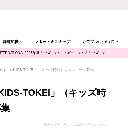
基礎知識
レポート＆スナップ
カワプレについて
NTERNATIONAL2025年度 キッズモデル」ベビーモデル＆キッズモデ
ディ）× KIDS-TOKEI」（キッズ時計）キッズモデル募集
「ALGY(アルジー)」公式サポータージュニアモデル募集
キッズモ
KIDS-TOKEI」（キッズ時
mile（ユースマイル）」七五三キッズモデル募集｜兵庫
キッズモデ
募集
摩平の森」ファッションショー参加キッズモデル募集｜関東東京
キ
当サイトのリンクには広告が含まれています