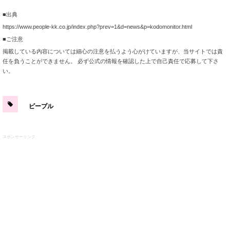
■出典
https://www.people-kk.co.jp/index.php?prev=1&d=news&p=kodomonitor.html
■ご注意
掲載している内容については細心の注意を払うよう心がけていますが、当サイトでは責
任を負うことができません。 必ず公式の情報を確認した上で自己責任で応募して下さ
い。
ピープル
スポンサーリンク