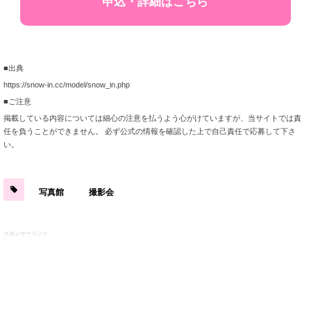
申込・詳細はこちら
■出典
https://snow-in.cc/model/snow_in.php
■ご注意
掲載している内容については細心の注意を払うよう心がけていますが、当サイトでは責
任を負うことができません。 必ず公式の情報を確認した上で自己責任で応募して下さ
い。
写真館
撮影会
スポンサーリンク