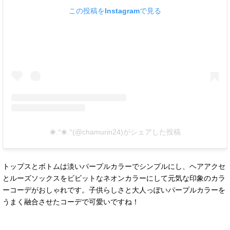
この投稿をInstagramで見る
❀.°❀.°(@chamurin24)がシェアした投稿
トップスとボトムは淡いパープルカラーでシンプルにし、ヘアアクセ
とルーズソックスをビビットなネオンカラーにして元気な印象のカラ
ーコーデがおしゃれです。子供らしさと大人っぽいパープルカラーを
うまく融合させたコーデで可愛いですね！