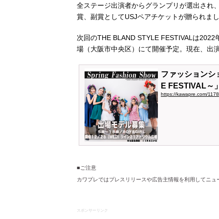
全ステージ出演者からグランプリが選出され、
賞、副賞としてUSJペアチケットが贈られま
次回のTHE BLAND STYLE FESTIVALは20
場（大阪市中央区）にて開催予定。現在、出
ファッションショー「
E FESTIV
https://kawapre.com/117
■ご注意
カワプレではプレスリリースや広告主情報を利用してニュ
スポンサーリンク