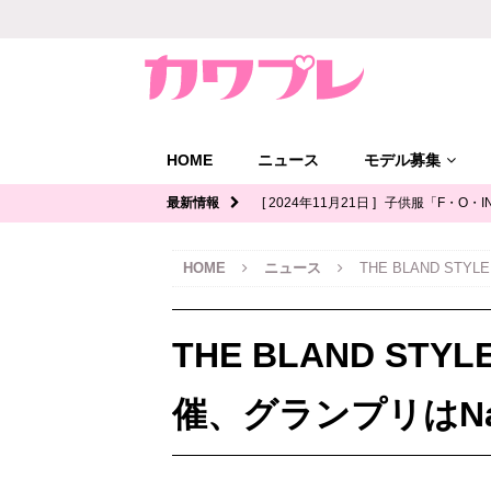
HOME
ニュース
モデル募集
最新情報
[ 2024年11月21日 ]
子供服「F・O・I
ル募集｜関西
キッズモデル募集
HOME
ニュース
THE BLAND STY
[ 2024年11月12日 ]
ジュニアブランド
デル募集
THE BLAND STYLE
[ 2024年11月11日 ]
写真館「YOUS
ル募集
催、グランプリはNa
[ 2024年11月8日 ]
「イオンモール多
ッズモデル募集