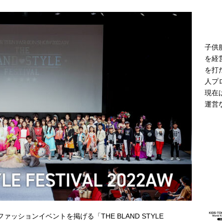
モデル登場 雨の日や夜間の歩行に配慮した新モデル
ニュース
子供
を経
を打
人プ
現在
運営
しむファッションイベントを掲げる「THE BLAND STYLE