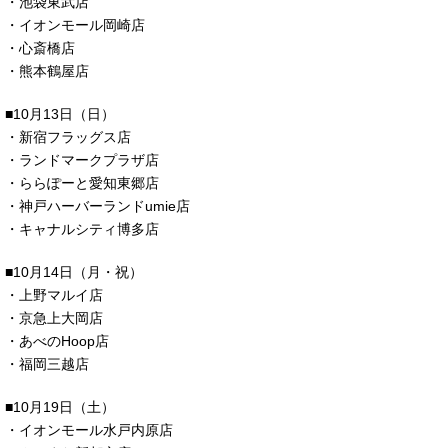
・池袋東武店
・イオンモール岡崎店
・心斎橋店
・熊本鶴屋店
■10月13日（日）
・新宿フラッグス店
・ランドマークプラザ店
・ららぽーと愛知東郷店
・神戸ハーバーランドumie店
・キャナルシティ博多店
■10月14日（月・祝）
・上野マルイ店
・京急上大岡店
・あべのHoop店
・福岡三越店
■10月19日（土）
・イオンモール水戸内原店