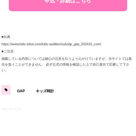
申込・詳細はこちら
■出典
https://www.kids-tokei.com/kids-audition/oubo/jp_gap_202410_com/
■ご注意
掲載している内容については細心の注意を払うよう心がけていますが、当サイトでは責
任を負うことができません。 必ず公式の情報を確認した上で自己責任で応募して下さ
い。
GAP
キッズ時計
スポンサーリンク