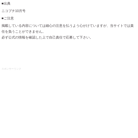
■出典
ニコプチ10月号
■ご注意
掲載している内容については細心の注意を払うよう心がけていますが、当サイトでは責
任を負うことができません。
必ず公式の情報を確認した上で自己責任で応募して下さい。
スポンサーリンク