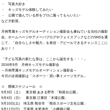
・ 写真大好き
・ キッズモデル体験してみたい
・ 公園で遊んでいる所をプロに撮ってもらいたい
など大歓迎。
月例専属キッズモデルオーディション撮影会も兼ねている当社の撮影
会。ホームページやアメーバブログやフェイスブックなどのSNSを通
じて、「自分らしさや魅力」を発信・アピールできるチャンスここに
あり！！
「子ども写真の新たな形は、ここから誕生する・・・」
2016年9月 月例キッズモデル撮影会
～月例専属キッズモデルオーディション撮影会～
今月の企画撮影は「スポーツ・習い事イメージモデル」
☆ 開催スケジュール ☆
9月3日（土） 東京都 あきる野市 「秋留台公園」
9月4日（日） 東京都 江東区「木場公園」
9月10日(土) 埼玉県 熊谷市 「熊谷スポーツ文化公園」
9月11日(日) 千葉県 木更津市 「小櫃堰公園」