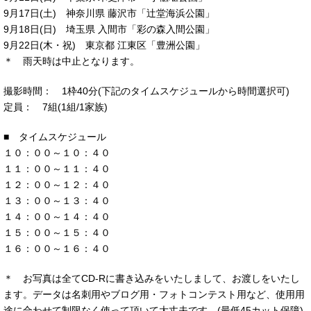
9月17日(土) 神奈川県 藤沢市「辻堂海浜公園」
9月18日(日) 埼玉県 入間市「彩の森入間公園」
9月22日(木・祝) 東京都 江東区「豊洲公園」
＊ 雨天時は中止となります。
撮影時間： 1枠40分(下記のタイムスケジュールから時間選択可)
定員： 7組(1組/1家族)
■ タイムスケジュール
１０：００～１０：４０
１１：００～１１：４０
１２：００～１２：４０
１３：００～１３：４０
１４：００～１４：４０
１５：００～１５：４０
１６：００～１６：４０
＊ お写真は全てCD-Rに書き込みをいたしまして、お渡しをいたし
ます。データは名刺用やブログ用・フォトコンテスト用など、使用用
途に合わせて制限なく使って頂いて大丈夫です。(最低45カット保障)