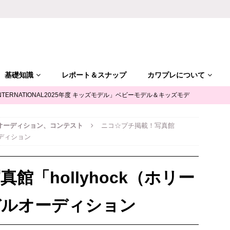
基礎知識
レポート＆スナップ
カワプレについて
NTERNATIONAL2025年度 キッズモデル」ベビーモデル＆キッズモデ
オーディション、コンテスト
ニコ☆プチ掲載！写真館
「ALGY(アルジー)」公式サポータージュニアモデル募集
キッズモ
ーディション
mile（ユースマイル）」七五三キッズモデル募集｜兵庫
キッズモデ
館「hollyhock（ホリー
摩平の森」ファッションショー参加キッズモデル募集｜関東東京
キ
デルオーディション