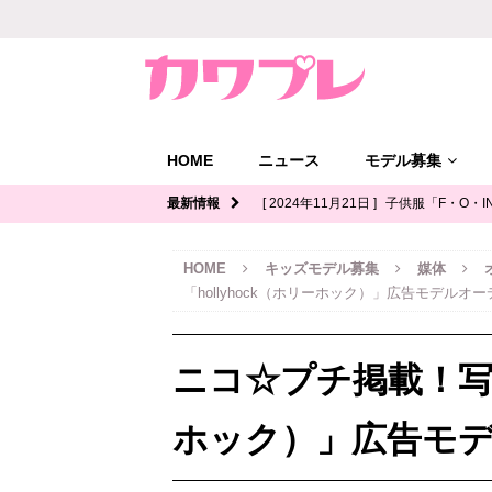
HOME
ニュース
モデル募集
最新情報
[ 2024年11月21日 ]
子供服「F・O・I
ル募集｜関西
キッズモデル募集
HOME
キッズモデル募集
媒体
[ 2024年11月12日 ]
ジュニアブランド
「hollyhock（ホリーホック）」広告モデルオ
デル募集
[ 2024年11月11日 ]
写真館「YOUS
ニコ☆プチ掲載！写真
ル募集
[ 2024年11月8日 ]
「イオンモール多
ホック）」広告モ
ッズモデル募集