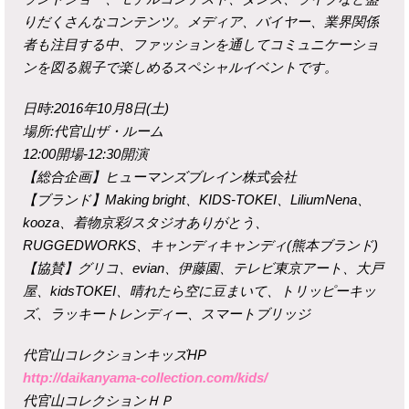
りだくさんなコンテンツ。メディア、バイヤー、業界関係
者も注目する中、ファッションを通してコミュニケーショ
ンを図る親子で楽しめるスペシャルイベントです。
日時:2016年10月8日(土)
場所:代官山ザ・ルーム
12:00開場-12:30開演
【総合企画】ヒューマンズブレイン株式会社
【ブランド】Making bright、KIDS-TOKEI、LiliumNena、
kooza、着物京彩/スタジオありがとう、
RUGGEDWORKS、キャンディキャンディ(熊本ブランド)
【協賛】グリコ、evian、伊藤園、テレビ東京アート、大戸
屋、kidsTOKEI、晴れたら空に豆まいて、トリッピーキッ
ズ、ラッキートレンディー、スマートブリッジ
代官山コレクションキッズHP
http://daikanyama-collection.com/kids/
代官山コレクションＨＰ