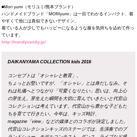
■Mori yumi（モリユミ/熊本ブランド）
ハンドメイドブランド「MORIyumi」は一目でわかるインパクト、着
やすくて他には真似できないデザイン。
着ている人が少しでもハッピーになるような服を気持ちを込めて作っ
ています。
http://candycandy.jp/
DAIKANYAMA COLLECTION kids 2016
コンセプトは「オシャレと教育」。
ちょっとお堅いですが、「オシャレ」とは身だしなみ。そ
れは礼儀へとつながり「可愛くなりたい」思いは、向上心
の芽生え。芽生えた瞬間を大切に育んでいきたいと代官山
コレクションは考えています。代官山から豊かな子どもた
ちを育てて行きたい。今年は、キッズ時計、
magazine「view」などの媒体とのコラボが決定しました。
代官山コレクションキッズのステージでは、生演奏でのブ
ランドショー、モデルコンテスト、ダンス、ライブなど盛