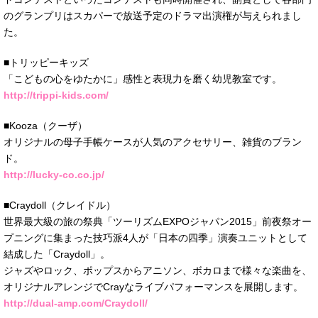
のグランプリはスカパーで放送予定のドラマ出演権が与えられまし
た。
■トリッピーキッズ
「こどもの心をゆたかに」感性と表現力を磨く幼児教室です。
http://trippi-kids.com/
■Kooza（クーザ）
オリジナルの母子手帳ケースが人気のアクセサリー、雑貨のブラン
ド。
http://lucky-co.co.jp/
■Craydoll（クレイドル）
世界最大級の旅の祭典「ツーリズムEXPOジャパン2015」前夜祭オー
プニングに集まった技巧派4人が「日本の四季」演奏ユニットとして
結成した「Craydoll」。
ジャズやロック、ポップスからアニソン、ボカロまで様々な楽曲を、
オリジナルアレンジでCrayなライブパフォーマンスを展開します。
http://dual-amp.com/Craydoll/