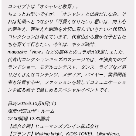
コンセプトは「オシャレと教育」。
ちょっとお堅いですが、「オシャレ」とは身だしなみ。そ
れは礼儀へとつながり「可愛くなりたい」思いは、向上心
の芽生え。芽生えた瞬間を大切に育んでいきたいと代官山
コレクションは考えています。代官山から豊かな子どもた
ちを育てて行きたい。今年は、キッズ時計、
magazine「view」などの媒体とのコラボが決定しました。
代官山コレクションキッズのステージでは、生演奏でのブ
ランドショー、モデルコンテスト、ダンス、ライブなど盛
りだくさんなコンテンツ。メディア、バイヤー、業界関係
者も注目する中、ファッションを通してコミュニケーショ
ンを図る親子で楽しめるスペシャルイベントです。
日時:2016年10月8日(土)
場所:代官山ザ・ルーム
12:00開場-12:30開演
【総合企画】ヒューマンズブレイン株式会社
【ブランド】Making bright、KIDS-TOKEI、LiliumNena、