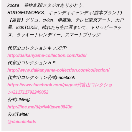
kooza、着物京彩/スタジオありがとう、
RUGGEDWORKS、キャンディキャンディ(熊本ブランド)
【協賛】グリコ、evian、伊藤園、テレビ東京アート、大戸
屋、kidsTOKEI、晴れたら空に豆まいて、トリッピーキッ
ズ、ラッキートレンディー、スマートブリッジ
代官山コレクションキッズHP
http://daikanyama-collection.com/kids/
代官山コレクションＨＰ
http://www.daikanyama-collection.com/collection/
代官山コレクション公式Facebook
https://www.facebook.com/pages/代官山コレクショ
ン/211711792249052
公式LINE@
http://line.me/ti/p/%40pwn9843n
公式Twitter
@daicollekids