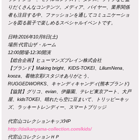
りだくさんなコンテンツ。メディア、バイヤー、業界関係
者も注目する中、ファッションを通してコミュニケーショ
ンを図る親子で楽しめるスペシャルイベントです。
日時:2016年10月8日(土)
場所:代官山ザ・ルーム
12:00開場-12:30開演
【総合企画】ヒューマンズブレイン株式会社
【ブランド】Making bright、KIDS-TOKEI、LiliumNena、
kooza、着物京彩/スタジオありがとう、
RUGGEDWORKS、キャンディキャンディ(熊本ブランド)
【協賛】グリコ、evian、伊藤園、テレビ東京アート、大戸
屋、kidsTOKEI、晴れたら空に豆まいて、トリッピーキッ
ズ、ラッキートレンディー、スマートブリッジ
代官山コレクションキッズHP
http://daikanyama-collection.com/kids/
代官山コレクションＨＰ