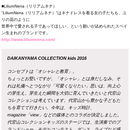
■LiliumNena（リリアムネナ）
“LiliumNena（リリアムネナ）”はネナドレスを着る女の子たちも、ユ
リの花のように
世界中で愛される子であってほしい、という願いが込められたスペイ
ン生まれのブランドです。
http://www.liliumnena.com/
DAIKANYAMA COLLECTION kids 2016
コンセプトは「オシャレと教育」。
ちょっとお堅いですが、「オシャレ」とは身だしなみ。そ
れは礼儀へとつながり「可愛くなりたい」思いは、向上心
の芽生え。芽生えた瞬間を大切に育んでいきたいと代官山
コレクションは考えています。代官山から豊かな子どもた
ちを育てて行きたい。今年は、キッズ時計、
magazine「view」などの媒体とのコラボが決定しました。
代官山コレクションキッズのステージでは、生演奏でのブ
ランドショー、モデルコンテスト、ダンス、ライブなど盛