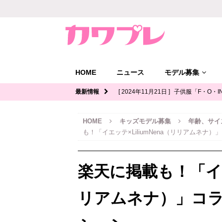
HOME
ニュース
モデル募集
最新情報
[ 2024年11月21日 ]
子供服「F・O・I
ル募集｜関西
キッズモデル募集
HOME
キッズモデル募集
年齢、サイ
[ 2024年11月12日 ]
ジュニアブランド
も！「イエッテ×LiliumNena（リリアムネナ
デル募集
[ 2024年11月11日 ]
写真館「YOUS
楽天に掲載も！「イエッ
ル募集
[ 2024年11月8日 ]
「イオンモール多
リアムネナ）」コラ
ッズモデル募集