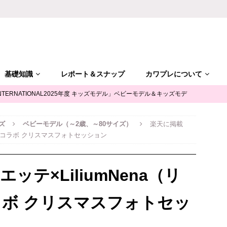
基礎知識
レポート＆スナップ
カワプレについて
NTERNATIONAL2025年度 キッズモデル」ベビーモデル＆キッズモデ
ズ
ベビーモデル（～2歳、～80サイズ）
楽天に掲載
「ALGY(アルジー)」公式サポータージュニアモデル募集
キッズモ
）」コラボ クリスマスフォトセッション
mile（ユースマイル）」七五三キッズモデル募集｜兵庫
キッズモデ
テ×LiliumNena（リ
摩平の森」ファッションショー参加キッズモデル募集｜関東東京
キ
ボ クリスマスフォトセッ