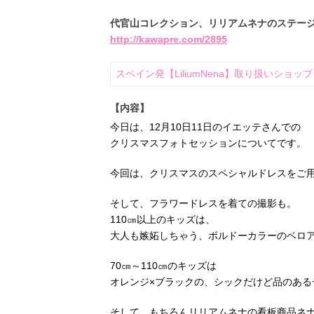
代官山コレクション、リリアムネナのステー
http://kawapre.com/2895
スペイン発【LiliumNena】取り扱いショップ Bab
【内容】
今日は、12月10日11日のイエッテさんでの
クリスマスフォトセッションについてです。
今回は、クリスマスのスペシャルドレスをご
そして、フラワードレスを着ての撮影も。
110㎝以上のキッズは、
大人も嫉妬しちゃう、ボルドーカラーのベロ
70㎝～110㎝のキッズは
オレンジ×ブラックの、シックだけど品のある
そして、もちろんリリアムネナの看板商品ネ