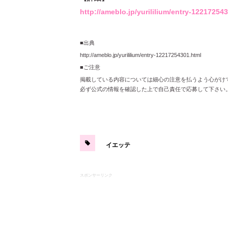
http://ameblo.jp/yurililium/entry-12217254
■出典
http://ameblo.jp/yurililium/entry-12217254301.html
■ご注意
掲載している内容については細心の注意を払うよう心がけ
必ず公式の情報を確認した上で自己責任で応募して下さい
イエッテ
スポンサーリンク