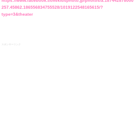
https://www.facebook.com/kidsphoto.jp/photos/a.187442878000
257.45862.186556834755528/1019122548165615/?
type=3&theater
スポンサーリンク