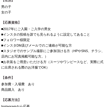
【性別】
男の子
女の子
【応募資格】
■2017年にご入園・ご入学の男女
■インスタの投稿を誰でも見られるように設定してあること
■フォロワー様限定
■インスタDM及びメールでのご連絡が可能な方
■スタジオでのサンプル撮影にご参加頂ける方（HPやSNS、チラシ、
店内にお写真掲載可能な方。）
■お衣装をご用意いただける方（スーツやワンピースなど、実際に式
に出席される際のお洋服でOK）
【条件】
参加費・入場費 あり
商品購入 あり
【応募方法】
Instagramから応募