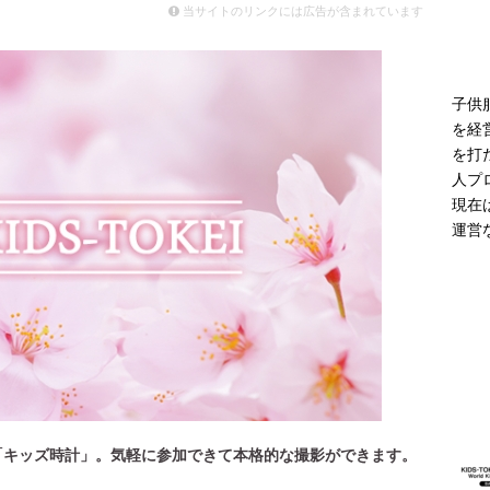
モデル登場 雨の日や夜間の歩行に配慮した新モデル
ニュース
当サイトのリンクには広告が含まれています
子供
を経
を打
人プ
現在
運営
「キッズ時計」。気軽に参加できて本格的な撮影ができます。