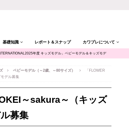
基礎知識
レポート＆スナップ
カワプレについて
NTERNATIONAL2025年度 キッズモデル」ベビーモデル＆キッズモデ
ズ
ベビーモデル（～2歳、～80サイズ）
「FLOWER
「ALGY(アルジー)」公式サポータージュニアモデル募集
キッズモ
ッズモデル募集
mile（ユースマイル）」七五三キッズモデル募集｜兵庫
キッズモデ
TOKEI～sakura～（キッズ
摩平の森」ファッションショー参加キッズモデル募集｜関東東京
キ
デル募集