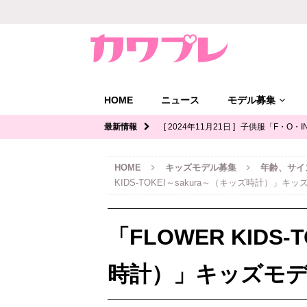
HOME
ニュース
モデル募集
最新情報
[ 2024年11月21日 ]
子供服「F・O・I
ル募集｜関西
キッズモデル募集
HOME
キッズモデル募集
年齢、サイ
[ 2024年11月12日 ]
ジュニアブランド
KIDS-TOKEI～sakura～（キッズ時計）」キ
デル募集
[ 2024年11月11日 ]
写真館「YOUS
「FLOWER KIDS-
ル募集
[ 2024年11月8日 ]
「イオンモール多
時計）」キッズモ
ッズモデル募集