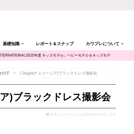
基礎知識
レポート＆スナップ
カワプレについて
NTERNATIONAL2025年度 キッズモデル」ベビーモデル＆キッズモデ
女の子
Ciliegia(チェリージア)ブラックドレス撮影会
「ALGY(アルジー)」公式サポータージュニアモデル募集
キッズモ
リージア)ブラックドレス撮影会
mile（ユースマイル）」七五三キッズモデル募集｜兵庫
キッズモデ
当サイトのリンクには広告が含まれています
摩平の森」ファッションショー参加キッズモデル募集｜関東東京
キ