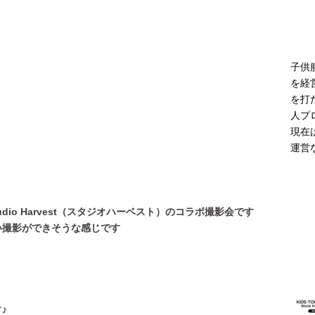
モデル登場 雨の日や夜間の歩行に配慮した新モデル
ニュース
子供
を経
を打
人プ
現在
運営
tudio Harvest（スタジオハーベスト）のコラボ撮影会です
い撮影ができそうな感じです
♪