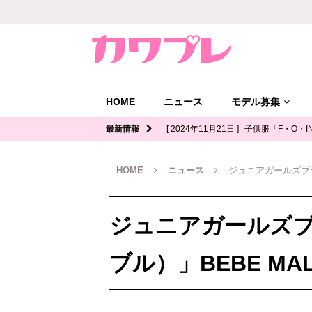
HOME
ニュース
モデル募集
最新情報
[ 2024年11月21日 ]
子供服「F・O・I
ル募集｜関西
キッズモデル募集
HOME
ニュース
ジュニアガールズブラ
[ 2024年11月12日 ]
ジュニアブランド
デル募集
ジュニアガールズブラ
[ 2024年11月11日 ]
写真館「YOUS
ル募集
ブル）」BEBE M
[ 2024年11月8日 ]
「イオンモール多
ッズモデル募集