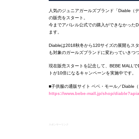
人気のジュニアガールズブランド「Diable（デ
の販売をスタート。
今までアパレル公式での購入ができなかったDi
ます。
Diableは2018秋冬から120サイズの展
も対象のガールズブランドに変わっていきつ
現在販売スタートを記念して、BEBE MALL
トが10倍になるキャンペーンを実施中です。
■子供服の通販サイト ベベ・モール／Diable
https://www.bebe-mall.jp/shop/diable?api
スポンサーリンク