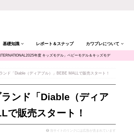
基礎知識
レポート＆スナップ
カワプレについて
NTERNATIONAL2025年度 キッズモデル」ベビーモデル＆キッズモデ
ンド「Diable（ディアブル）」BEBE MALLで販売スタート！
「ALGY(アルジー)」公式サポータージュニアモデル募集
キッズモ
ンド「Diable（ディア
mile（ユースマイル）」七五三キッズモデル募集｜兵庫
キッズモデ
ALLで販売スタート！
摩平の森」ファッションショー参加キッズモデル募集｜関東東京
キ
当サイトのリンクには広告が含まれています