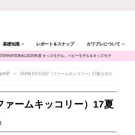
基礎知識
レポート＆スナップ
カワプレについて
NTERNATIONAL2025年度 キッズモデル」ベビーモデル＆キッズモデ
女の子
FARM KICCOLY（ファームキッコリー）17夏カタロ
「ALGY(アルジー)」公式サポータージュニアモデル募集
キッズモ
mile（ユースマイル）」七五三キッズモデル募集｜兵庫
キッズモデ
Y（ファームキッコリー）17夏
摩平の森」ファッションショー参加キッズモデル募集｜関東東京
キ
集