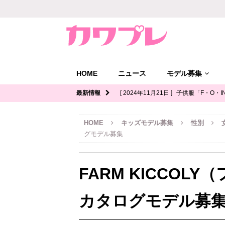
HOME
ニュース
モデル募集
最新情報
[ 2024年11月21日 ]
子供服「F・O・I
ル募集｜関西
キッズモデル募集
HOME
キッズモデル募集
性別
[ 2024年11月12日 ]
ジュニアブランド
グモデル募集
デル募集
[ 2024年11月11日 ]
写真館「YOUS
FARM KICCOL
ル募集
[ 2024年11月8日 ]
「イオンモール多
カタログモデル募
ッズモデル募集