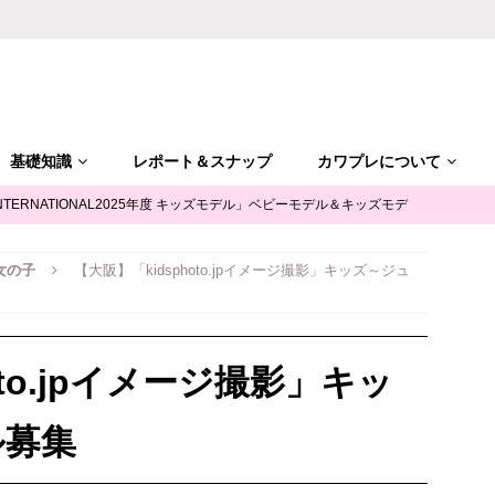
基礎知識
レポート＆スナップ
カワプレについて
NTERNATIONAL2025年度 キッズモデル」ベビーモデル＆キッズモデ
女の子
【大阪】「kidsphoto.jpイメージ撮影」キッズ～ジュ
「ALGY(アルジー)」公式サポータージュニアモデル募集
キッズモ
mile（ユースマイル）」七五三キッズモデル募集｜兵庫
キッズモデ
oto.jpイメージ撮影」キッ
摩平の森」ファッションショー参加キッズモデル募集｜関東東京
キ
ル募集