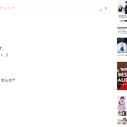
チェック
す。
い。)
。
せんか?