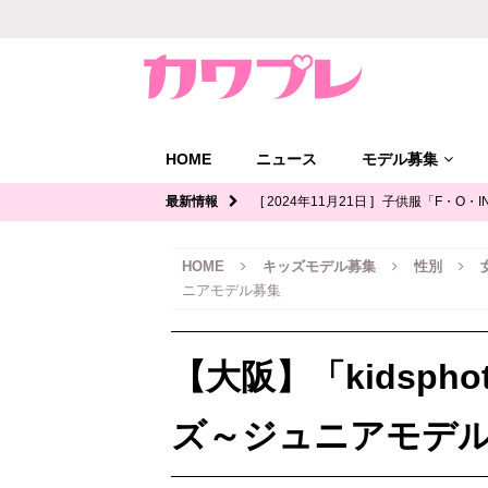
HOME
ニュース
モデル募集
最新情報
[ 2024年11月21日 ]
子供服「F・O・I
ル募集｜関西
キッズモデル募集
HOME
キッズモデル募集
性別
[ 2024年11月12日 ]
ジュニアブランド
ニアモデル募集
デル募集
[ 2024年11月11日 ]
写真館「YOUS
【大阪】「kidsph
ル募集
[ 2024年11月8日 ]
「イオンモール多
ズ～ジュニアモデ
ッズモデル募集