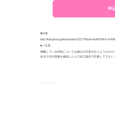
申
■出典
http://kidsphoto.jp/kidsmodel-0317/?fbclid=IwAR33KX
■ご注意
掲載している内容については細心の注意を払うよう心がけ
必ず公式の情報を確認した上で自己責任で応募して下さい
スポンサーリンク