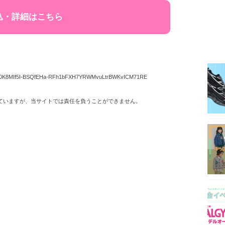
込・詳細はこちら
–IVXI90K8MIf5I-BSQfEHa-RFh1bFXH7YRWMvuLtrBWKvICM71RE
ていますが、当サイトでは責任を負うことができません。
。