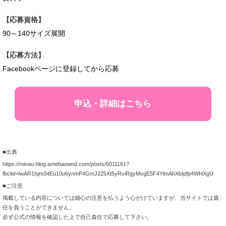
【応募資格】
90～140サイズ展開
【応募方法】
Facebookページに登録してから応募
申込・詳細はこちら
■出典
https://minau-blog.amebaownd.com/posts/6011161?
fbclid=IwAR1Iqm34Eu10u6ynmP4GmJ225Xt5yRviRgyMvgE5F4YlmAhXbIpfp4WHXgU
■ご注意
掲載している内容については細心の注意を払うよう心がけていますが、当サイトでは責
任を負うことができません。
必ず公式の情報を確認した上で自己責任で応募して下さい。