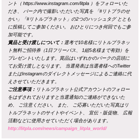
ント（ https://www.instagram.com/litpla ）をフォローいた
だき、 パーク内で撮影いただいた写真を 「#リトプラのせ
かい」「#リトルプラネット」の2つのハッシュタグ ととも
に投稿してご参加ください。 おひとりにつき何回でもご参
加可能です。
賞品と受け渡しについて：
選考で10名様にリトルプラネッ
ト無料ご招待券（1日フリーパス、 1組5名様まで有効）を
プレゼントいたします。賞品はいずれかのパークの店頭に
てお受け渡しとなります。 当選発表は当選者様へのTwitter
またはInstagramのダイレクトメッセージによるご連絡に代
えさせていただきます。
ご注意事項：
リトルプラネット公式アカウントのフォロー
をはずされておりますと当選通知のご連絡ができないた
め、 ご注意ください。 また、 ご応募いただいた写真はリ
トルプラネットのサイトやイベント、 宣伝・販促物、 広報
活動などに使用させていただく場合があります。
http://litpla.com/news/campaign_litpla_world/