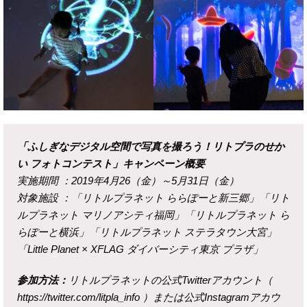
「ふしぎなデジタル空間で写真を撮ろう！リトプラのせか
い フォトコンテスト」キャンペーン概要
実施期間 ：2019年4月26（金）～5月31日（金）
対象施設 ：「リトルプラネット ららぽーと新三郷」「リト
ルプラネット マリノアシティ福岡」「リトルプラネット ら
らぽーと横浜」「リトルプラネット ステラタウン大宮」
「Little Planet × XFLAG ダイバーシティ東京 プラザ」
参加方法：
リトルプラネットの公式Twitterアカウント（
https://twitter.com/litpla_info ）または公式Instagramアカウ