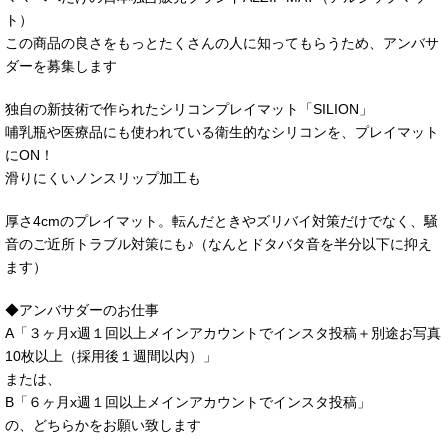
ト）
この商品の良さをもっとたくさんの人に知ってもらうため、アンバサ
ダーを募集します
独自の新技術で作られたシリコンプレイマット「SILION」
哺乳瓶や医療品にも使われている衛生的なシリコンを、プレイマット
にON！
滑りにくいノンスリップ加工も
厚さ4cmのプレイマット。転んだときやズリバイ対策だけでなく、騒
音のご近所トラブル対策にも♪（なんとドタバタ音を半分以下に抑え
ます）
◆アンバサダーのお仕事
A「３ヶ月x週１回以上メインアカウントでインスタ投稿＋別途お写真
10枚以上（採用後１週間以内）」
または、
B「６ヶ月x週１回以上メインアカウントでインスタ投稿」
の、どちらかをお願い致します