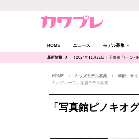
HOME
ニュース
モデル募集
最新情報
[ 2024年11月21日 ]
子供服「F・O・I
ル募集｜関西
キッズモデル募集
HOME
キッズモデル募集
年齢、サイ
[ 2024年11月12日 ]
ジュニアブランド
キオグループ」専属モデル募集
デル募集
[ 2024年11月11日 ]
写真館「YOUS
「写真館ピノキオ
ル募集
[ 2024年11月8日 ]
「イオンモール多
ッズモデル募集