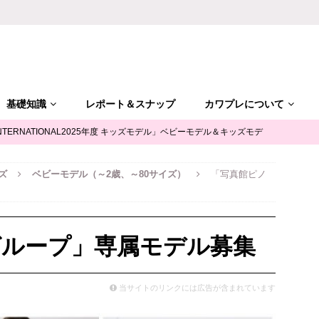
基礎知識
レポート＆スナップ
カワプレについて
NTERNATIONAL2025年度 キッズモデル」ベビーモデル＆キッズモデ
ズ
ベビーモデル（～2歳、～80サイズ）
「写真館ピノ
「ALGY(アルジー)」公式サポータージュニアモデル募集
キッズモ
mile（ユースマイル）」七五三キッズモデル募集｜兵庫
キッズモデ
グループ」専属モデル募集
摩平の森」ファッションショー参加キッズモデル募集｜関東東京
キ
当サイトのリンクには広告が含まれています