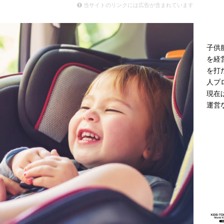
モデル登場 雨の日や夜間の歩行に配慮した新モデル
ニュース
当サイトのリンクには広告が含まれています
子供
を経
を打
人プ
現在
運営