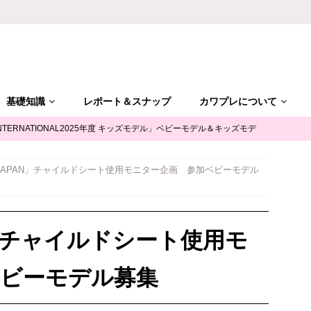
基礎知識
レポート＆スナップ
カワプレについて
NTERNATIONAL2025年度 キッズモデル」ベビーモデル＆キッズモデ
 JAPAN」チャイルドシート使用モニター企画 参加ベビーモデル
「ALGY(アルジー)」公式サポータージュニアモデル募集
キッズモ
mile（ユースマイル）」七五三キッズモデル募集｜兵庫
キッズモデ
N」チャイルドシート使用モ
摩平の森」ファッションショー参加キッズモデル募集｜関東東京
キ
ベビーモデル募集