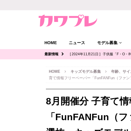
HOME
ニュース
モデル募集
最新情報
[ 2024年11月21日 ]
子供服「F・O・I
ル募集｜関西
キッズモデル募集
HOME
キッズモデル募集
年齢、サイ
[ 2024年11月12日 ]
ジュニアブランド
育て情報フリーペーパー「FunFANFun（フ
デル募集
[ 2024年11月11日 ]
写真館「YOUS
8月開催分 子育て
ル募集
[ 2024年11月8日 ]
「イオンモール多
「FunFANFun
ッズモデル募集