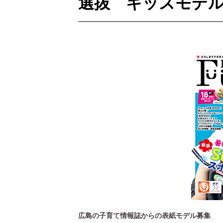
選抜 キッズモデ
[ 2026年3月12日 ]
「瞬足」から防水
広島の子育て情報誌からの表紙モデル募集