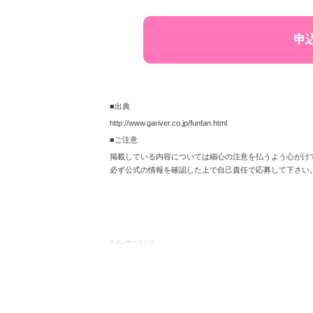
申
■出典
http://www.gariver.co.jp/funfan.html
■ご注意
掲載している内容については細心の注意を払うよう心がけ
必ず公式の情報を確認した上で自己責任で応募して下さい
スポンサーリンク