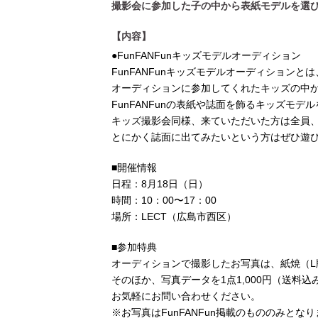
撮影会に参加した子の中から表紙モデルを選
【内容】
●FunFANFunキッズモデルオーディション
FunFANFunキッズモデルオーディションとは
オーディションに参加してくれたキッズの中
FunFANFunの表紙や誌面を飾るキッズモ
キッズ撮影会同様、来ていただいた方は全員、F
とにかく誌面に出てみたいという方はぜひ遊び
■開催情報
日程：8月18日（日）
時間：10：00〜17：00
場所：LECT（広島市西区）
■参加特典
オーディションで撮影したお写真は、紙焼（L
そのほか、写真データを1点1,000円（送料
お気軽にお問い合わせください。
※お写真はFunFANFun掲載のもののみとな