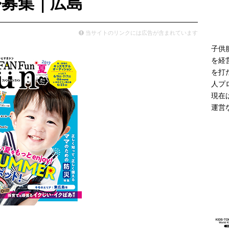
ル募集｜広島
モデル登場 雨の日や夜間の歩行に配慮した新モデル
ニュース
当サイトのリンクには広告が含まれています
子供
を経
を打
人プ
現在
運営