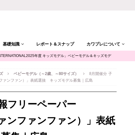
基礎知識
レポート＆スナップ
カワプレについて
NTERNATIONAL2025年度 キッズモデル」ベビーモデル＆キッズモデ
ズ
ベビーモデル（～2歳、～80サイズ）
8月開催分 子
「ALGY(アルジー)」公式サポータージュニアモデル募集
キッズモ
ァンファンファン）」表紙選抜 キッズモデル募集｜広島
mile（ユースマイル）」七五三キッズモデル募集｜兵庫
キッズモデ
情報フリーペーパー
摩平の森」ファッションショー参加キッズモデル募集｜関東東京
キ
（ファンファンファン）」表紙