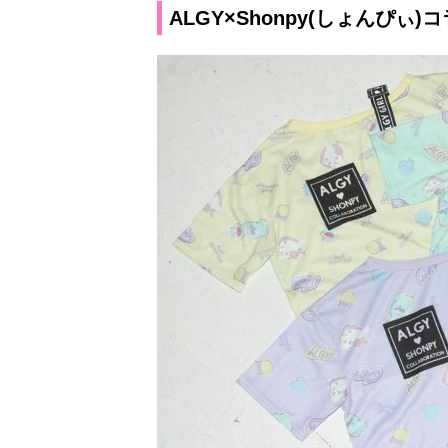
ALGY×Shonpy(しょんぴ