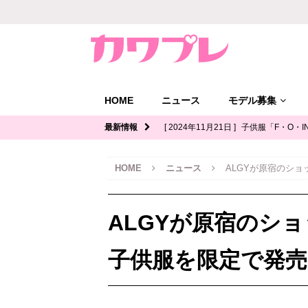
HOME
ニュース
モデル募集
最新情報
[ 2024年11月21日 ]
子供服「F・O・I
ル募集｜関西
キッズモデル募集
HOME
ニュース
ALGYが原宿のショ
[ 2024年11月12日 ]
ジュニアブランド
デル募集
ALGYが原宿のショ
[ 2024年11月11日 ]
写真館「YOUS
ル募集
子供服を限定で発売
[ 2024年11月8日 ]
「イオンモール多
ッズモデル募集