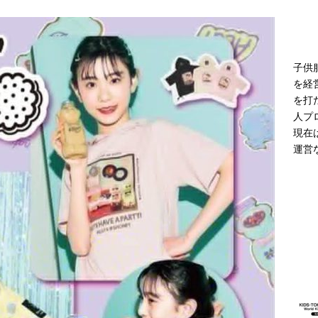
モデル登場 雨の日や夜間の歩行に配慮した新モデル
ニュース
子供
を経
を打
人プ
現在
運営