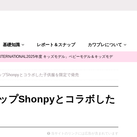
基礎知識
レポート＆スナップ
カワプレについて
NTERNATIONAL2025年度 キッズモデル」ベビーモデル＆キッズモデ
ップShonpyとコラボした子供服を限定で発売
「ALGY(アルジー)」公式サポータージュニアモデル募集
キッズモ
ップShonpyとコラボした
mile（ユースマイル）」七五三キッズモデル募集｜兵庫
キッズモデ
摩平の森」ファッションショー参加キッズモデル募集｜関東東京
キ
当サイトのリンクには広告が含まれています