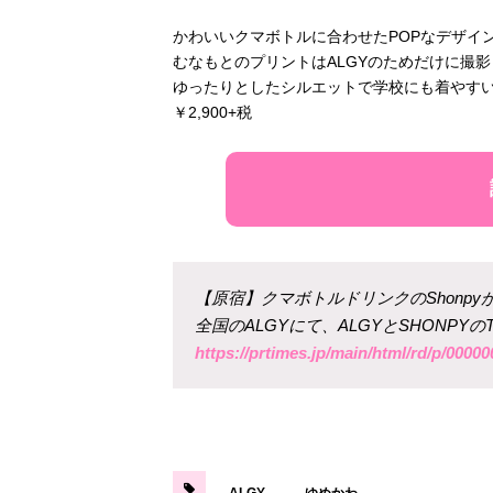
かわいいクマボトルに合わせたPOPなデザイ
むなもとのプリントはALGYのためだけに撮
ゆったりとしたシルエットで学校にも着やすい
￥2,900+税
【原宿】クマボトルドリンクのShonp
全国のALGYにて、ALGYとSHONPY
https://prtimes.jp/main/html/rd/p/0000
ALGY
ゆめかわ