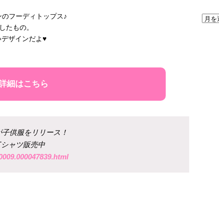
ンのフーディトップス♪
影したもの。
デザインだよ♥
詳細はこちら
yが子供服をリリース！
のTシャツ販売中
00009.000047839.html