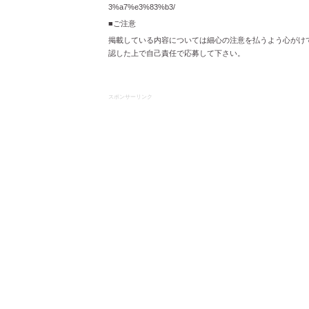
3%a7%e3%83%b3/
■ご注意
掲載している内容については細心の注意を払うよう心がけ
認した上で自己責任で応募して下さい。
スポンサーリンク