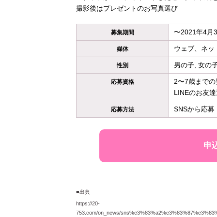
撮影後はプレゼントのお写真選び
〜2021年4月3
募集期間
ウェブ、ネッ
媒体
男の子, 女の
性別
2〜7歳まで
応募資格
LINEのお友
SNSから応募
応募方法
申
■出典
https://20-
753.com/on_news/sns%e3%83%a2%e3%83%87%e3%