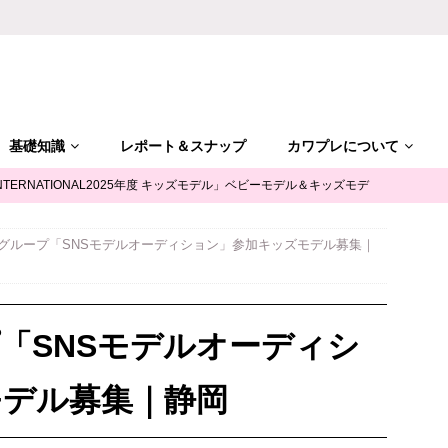
基礎知識
レポート＆スナップ
カワプレについて
NTERNATIONAL2025年度 キッズモデル」ベビーモデル＆キッズモデ
グループ「SNSモデルオーディション」参加キッズモデル募集｜
「ALGY(アルジー)」公式サポータージュニアモデル募集
キッズモ
mile（ユースマイル）」七五三キッズモデル募集｜兵庫
キッズモデ
「SNSモデルオーディシ
摩平の森」ファッションショー参加キッズモデル募集｜関東東京
キ
モデル募集｜静岡