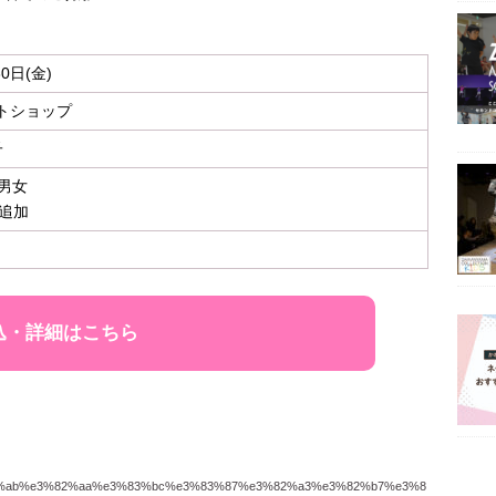
0日(金)
トショップ
子
の男女
達追加
込・詳細はこちら
83%ab%e3%82%aa%e3%83%bc%e3%83%87%e3%82%a3%e3%82%b7%e3%8