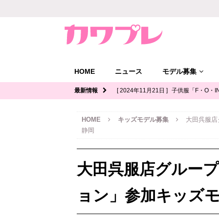
HOME
ニュース
モデル募集
最新情報
[ 2024年11月21日 ]
子供服「F・O・I
ル募集｜関西
キッズモデル募集
HOME
キッズモデル募集
大田呉服店
[ 2024年11月12日 ]
ジュニアブランド
静岡
デル募集
[ 2024年11月11日 ]
写真館「YOUS
大田呉服店グループ
ル募集
[ 2024年11月8日 ]
「イオンモール多
ョン」参加キッズ
ッズモデル募集