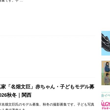
募集です。子
…
真家「名畑文巨」赤ちゃん・子どもモデル募
026秋冬｜関西
家名畑文巨氏のモデル募集、秋冬の撮影募集です。子ども写真
一人者で著作もあ
…