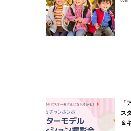
「
ス
＆