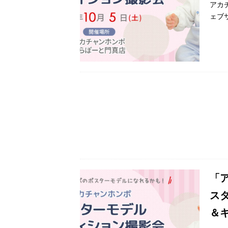
アカ
ェブ
「
ス
＆