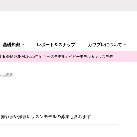
基礎知識
レポート＆スナップ
カワプレについて
NTERNATIONAL2025年度 キッズモデル」ベビーモデル＆キッズモデ
作品撮影
「ALGY(アルジー)」公式サポータージュニアモデル募集
キッズモ
mile（ユースマイル）」七五三キッズモデル募集｜兵庫
キッズモデ
、撮影会や撮影レッスンモデルの募集も含みます
摩平の森」ファッションショー参加キッズモデル募集｜関東東京
キ