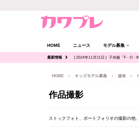
HOME
ニュース
モデル募集
最新情報
[ 2024年11月21日 ]
子供服「F・O・I
ル募集｜関西
キッズモデル募集
HOME
キッズモデル募集
媒体
[ 2024年11月12日 ]
ジュニアブランド
デル募集
作品撮影
[ 2024年11月11日 ]
写真館「YOUS
ル募集
ストックフォト、ポートフォリオの撮影の他
[ 2024年11月8日 ]
「イオンモール多
ッズモデル募集