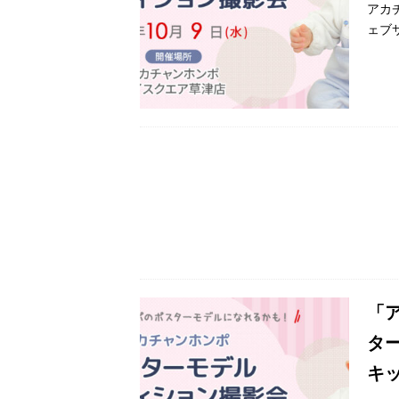
アカ
ェブ
「
タ
キ