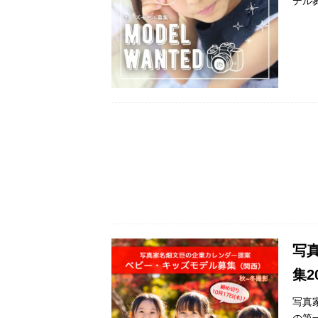
デル
写
集2
写真
の第