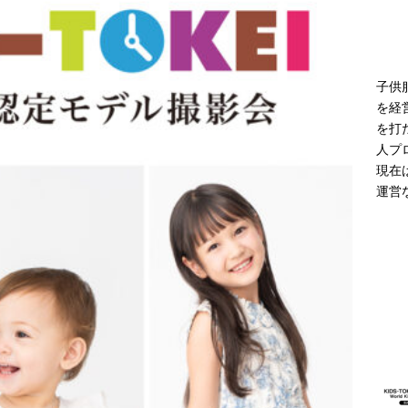
モデル登場 雨の日や夜間の歩行に配慮した新モデル
ニュース
子供
を経
を打
人プ
現在
運営