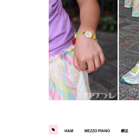
H&M
MEZZO PIANO
瞬足