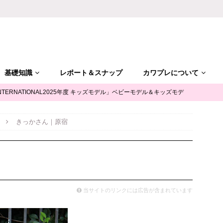
基礎知識
レポート＆スナップ
カワプレについて
NTERNATIONAL2025年度 キッズモデル」ベビーモデル＆キッズモデ
きっかさん｜原宿
「ALGY(アルジー)」公式サポータージュニアモデル募集
キッズモ
mile（ユースマイル）」七五三キッズモデル募集｜兵庫
キッズモデ
当サイトのリンクには広告が含まれています
摩平の森」ファッションショー参加キッズモデル募集｜関東東京
キ