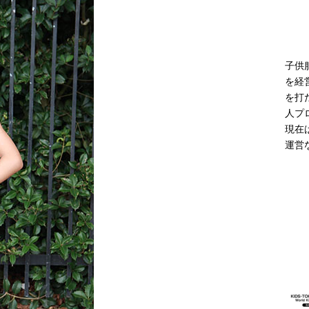
モデル登場 雨の日や夜間の歩行に配慮した新モデル
ニュース
子供
を経
を打
人プ
現在
運営