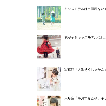
キッズモデルは出演料をい
我が子をキッズモデルにし
写真館「大進そうしゃかん
人形店「寿月すみたや」キ